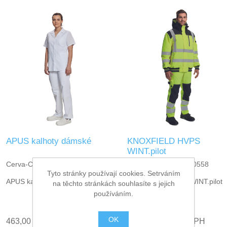
APUS kalhoty dámské
KNOXFIELD HVPS
WINT.pilot
Cerva-CERVA -03020028
Cerva-CERVA -03010558
Tyto stránky používají cookies. Setrváním
APUS kalhoty dámské
KNOXFIELD HVPS WINT.pilot
na těchto stránkách souhlasíte s jejich
používáním.
OK
463,00 Kč bez DPH
1 472,00 Kč bez DPH