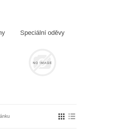
ny
Speciální oděvy
ránku