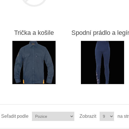
Trička a košile
Spodní prádlo a legí
Seřadit podle
Zobrazit
na st