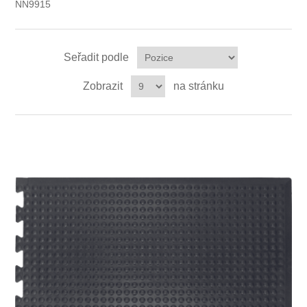
NN9915
Ochrana proti pádu
Seřadit podle
Zobrazit
na stránku