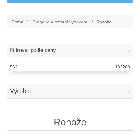
Ochranné pomůcky a oděvy
Domů
/
Drogerie a ostatní vybavení
/
Rohože
Oděvy
Drogerie a ostatní vybavení
Obuv
Dárkové poukazy
Silniční značení
Filtrovat podle ceny
Rukavice
Nezařazené
První pomoc
562
133288
Ochrana sluchu
Rohože
Výrobci
Ochrana zraku
Elektrodoplňky
Ochrana hlavy
Úklid
Rohože
Ochrana dechu