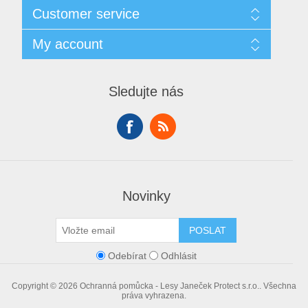
Sitemap
Customer service
Doprava
GDPR
Search
My account
Obchodní podmínky
Recently viewed products
O nás
Compare products list
My account
Contact us
New products
Orders
Sledujte nás
Addresses
Shopping cart
Wishlist
Novinky
POSLAT
Odebírat
Odhlásit
Copyright © 2026 Ochranná pomůcka - Lesy Janeček Protect s.r.o.. Všechna
práva vyhrazena.