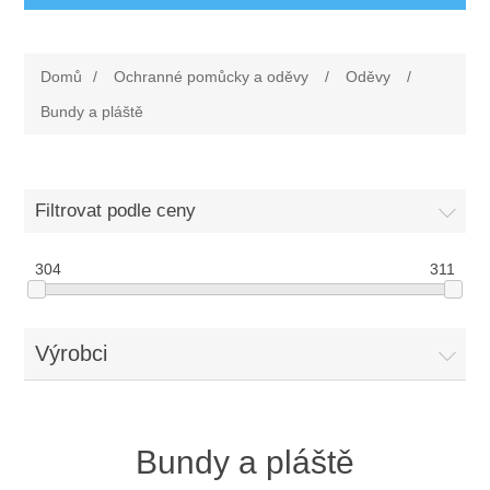
Ochranné pomůcky a oděvy
Domů
/
Ochranné pomůcky a oděvy
/
Oděvy
/
Oděvy
Drogerie a ostatní vybavení
Bundy a pláště
Obuv
Dárkové poukazy
Silniční značení
Filtrovat podle ceny
Rukavice
Nezařazené
První pomoc
304
311
Ochrana sluchu
Rohože
Ochrana zraku
Výrobci
Elektrodoplňky
Ochrana hlavy
Úklid
Bundy a pláště
Ochrana dechu