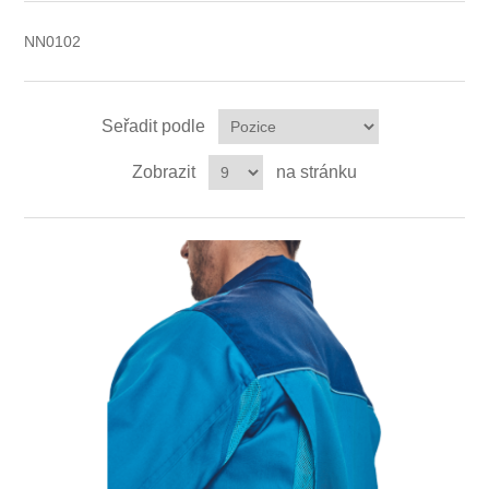
NN0102
Ochrana proti pádu
Seřadit podle
Zobrazit
na stránku