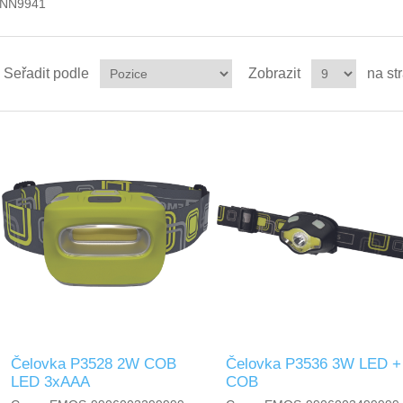
NN9941
Seřadit podle
Zobrazit
na st
Čelovka P3528 2W COB
Čelovka P3536 3W LED +
LED 3xAAA
COB