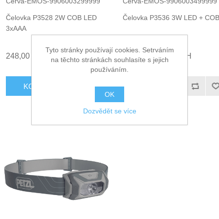
Cerva-EMOS-9906003299999
Cerva-EMOS-9906003499999
Čelovka P3528 2W COB LED
Čelovka P3536 3W LED + CO
3xAAA
Tyto stránky používají cookies. Setrváním
248,00 Kč bez DPH
363,00 Kč bez DPH
na těchto stránkách souhlasíte s jejich
používáním.
KOUPIT
KOUPIT
OK
Dozvědět se více